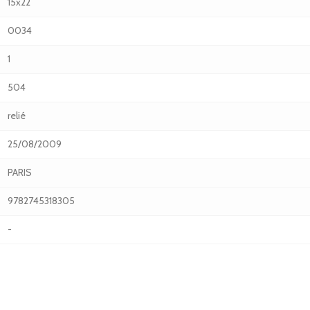
15x22
0034
1
504
relié
25/08/2009
PARIS
9782745318305
-