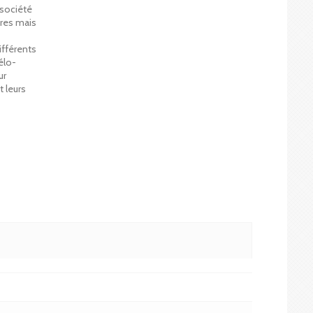
 société
ires mais
ifférents
élo-
ur
t leurs