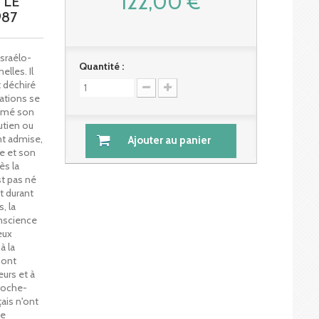
122,00 €
 LE
987
israélo-
Quantité :
lles. Il
t déchiré
tations se
rimé son
utien ou
t admise,
Ajouter au panier
e et son
ès la
st pas né
t durant
, la
onscience
eux
à la
 ont
urs et à
roche-
çais n'ont
ce