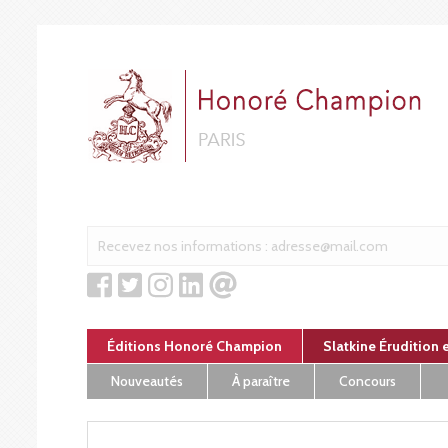
Panneau de gestion des cookies
Éditions Honoré Champion
Slatkine Érudition 
Nouveautés
À paraître
Concours