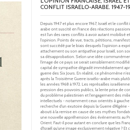
L'OPINION FRANCAISE, ISRAEL ET
CONFLIT ISRAELO-ARABE. 1947-1
Depuis 1947 et plus encore 1967, Israël et le conflit 
arabe ont suscité en France des réactions passionne
est l'un des rares conflits à avoir autant mobilisé e
l'opinion. Points de vue, tracts, pétitions, manifes
sont succédé par le biais desquels l'opinion a exp
attachement ou son antipathie pour Israël, son so
sa désapprobation. Selon une idée communémen
l'image de ce pays se serait sensiblement modifié
capital de sympathie dégradé immédiatement apr
guerre des Six Jours. En réalité, ce phénomène n'e
après la Troisième Guerre israélo-arabe mais plutô
les années 1968 à 1972. Les représailles israéliennes
pression des pouvoirs publics, la lente prise de c
du problème palestinien et l'engagement des mili
intellectuels - notamment ceux orientés à gauche 
recherche d'un exutoire depuis la Guerre d'Algérie -
abouti à la remise en cause de ses mythes fondate
une nouvelle appréhension des événements au P
Orient. Faut-il pour autant en conclure que les Fran
d'Israël qu'une image exclusivement négative ? Et 