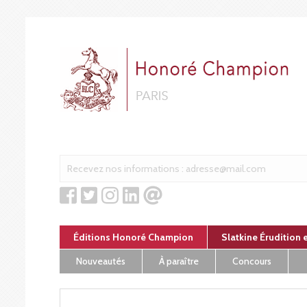
Panneau de gestion des cookies
Éditions Honoré Champion
Slatkine Érudition 
Nouveautés
À paraître
Concours