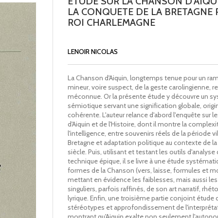
ETUDE SUR LA CHANSON D'AIQU
LA CONQUETE DE LA BRETAGNE 
ROI CHARLEMAGNE
LENOIR NICOLAS
La Chanson d'Aiquin, longtemps tenue pour un ra
mineur, voire suspect, de la geste carolingienne, r
méconnue. Or la présente étude y découvre un s
sémiotique servant une signification globale, origi
cohérente. L'auteur relance d'abord l'enquête sur l
d'Aiquin et de l'Histoire, dont il montre la complexi
l'intelligence, entre souvenirs réels de la période vi
Bretagne et adaptation politique au contexte de la 
siècle. Puis, utilisant et testant les outils d'analyse 
technique épique, il se livre à une étude systémat
formes de la Chanson (vers, laisse, formules et mo
mettant en évidence les faiblesses, mais aussi le
singuliers, parfois raffinés, de son art narratif, rhét
lyrique. Enfin, une troisième partie conjoint étude
stéréotypes et approfondissement de l'interpréta
montrant qu'Aiquin exalte non seulement l'autono