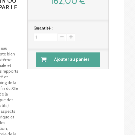
162,00 €
IN OU
PAR LE
Quantité :
meau
este bien
Ajouter au panier
ystème
nale et
es rapports
té et
king de la
fin du XIIe
de la
ique des
tifs),
s aspects
orique et
 des
tion,
mie de la