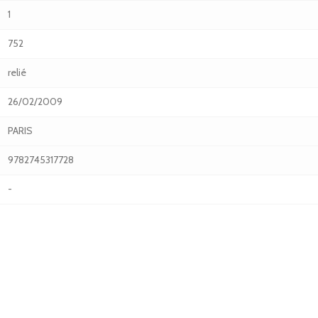
1
752
relié
26/02/2009
PARIS
9782745317728
-