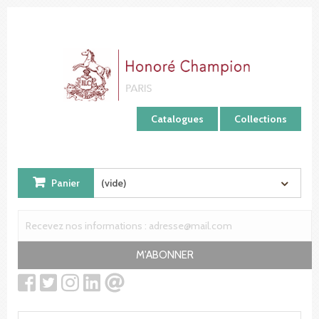
Panneau de gestion des cookies
Catalogues
Collections
Panier
(vide)
M'ABONNER