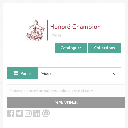
Panneau de gestion des cookies
Catalogues
Collections
Panier
(vide)
M'ABONNER