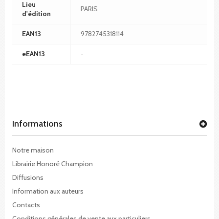
Lieu
PARIS
d'édition
EAN13
9782745318114
eEAN13
-
Informations
Notre maison
Librairie Honoré Champion
Diffusions
Information aux auteurs
Contacts
Conditions générales de vente aux particuliers