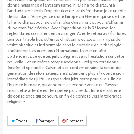
donne naissance à l'antisémitisme, ni à la haine d'Israël ni à
l'antijudaïsme, mais l'exploitation de l'antisémitisme joue un rôle
décisif dans l'émergence d'une Europe chrétienne, qui se sert de
la haine d'Israël pour se définir plus clairement et pour s'affermir
d'une manière décisive. Avec l'apparition de la Réforme, les
règles du jeu commencent à changer. Avec le retour aux Écritures
Saintes, la sola fida et l'unité chrétienne éclatée, il n'y a pas de
vérité absolue et indiscutable dans le domaine de la théologie
chrétienne. Les premiers réformateurs, Luther en tête,
s'attendent à ce que les juifs s'alignent sans hésitation sur cette
nouvelle - et en même temps ancienne - religion chrétienne,
épurée et spirituelle. Calvin et ses contemporains, la seconde
génération de réformateurs, ne s'attendent plus à la conversion
immédiate des juifs. Le rappel des juifs reste pour eux la fin de
l'histoire humaine, qui annonce la seconde venue du Messie,
mais cette attente est tempérée par une doctrine de la liberté
de conscience qui conduira en fin de compte vers la tolérance
religieuse.
Tweet
Partager
Pinterest