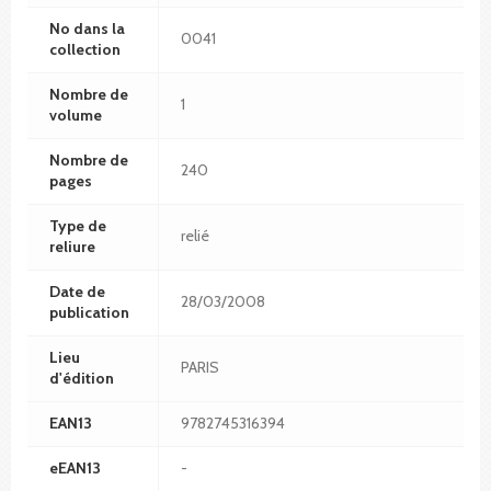
No dans la
0041
collection
Nombre de
1
volume
Nombre de
240
pages
Type de
relié
reliure
Date de
28/03/2008
publication
Lieu
PARIS
d'édition
EAN13
9782745316394
eEAN13
-