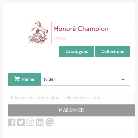
Panneau de gestion des cookies
Catalogues
Collections
Panier
(vide)
M'ABONNER