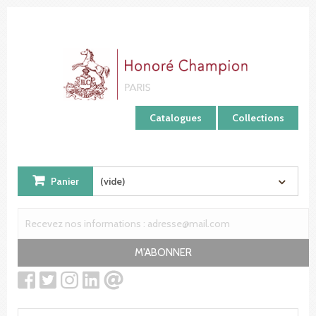
Panneau de gestion des cookies
Catalogues
Collections
Panier
(vide)
M'ABONNER