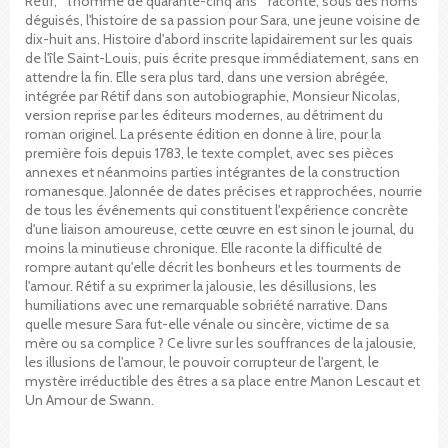
Rétif, " l'homme de quarante-cinq ans " raconte, sous des noms
déguisés, l'histoire de sa passion pour Sara, une jeune voisine de
dix-huit ans. Histoire d'abord inscrite lapidairement sur les quais
de l'île Saint-Louis, puis écrite presque immédiatement, sans en
attendre la fin. Elle sera plus tard, dans une version abrégée,
intégrée par Rétif dans son autobiographie, Monsieur Nicolas,
version reprise par les éditeurs modernes, au détriment du
roman originel. La présente édition en donne à lire, pour la
première fois depuis 1783, le texte complet, avec ses pièces
annexes et néanmoins parties intégrantes de la construction
romanesque. Jalonnée de dates précises et rapprochées, nourrie
de tous les événements qui constituent l'expérience concrète
d'une liaison amoureuse, cette œuvre en est sinon le journal, du
moins la minutieuse chronique. Elle raconte la difficulté de
rompre autant qu'elle décrit les bonheurs et les tourments de
l'amour. Rétif a su exprimer la jalousie, les désillusions, les
humiliations avec une remarquable sobriété narrative. Dans
quelle mesure Sara fut-elle vénale ou sincère, victime de sa
mère ou sa complice ? Ce livre sur les souffrances de la jalousie,
les illusions de l'amour, le pouvoir corrupteur de l'argent, le
mystère irréductible des êtres a sa place entre Manon Lescaut et
Un Amour de Swann.