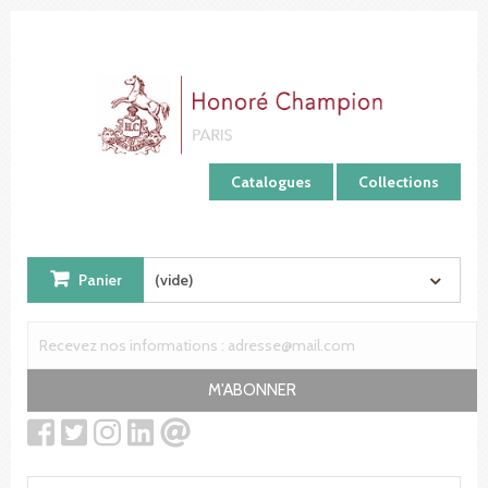
Panneau de gestion des cookies
Catalogues
Collections
Panier
(vide)
M'ABONNER