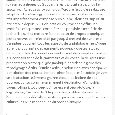
royaumes antiques du Soudan, mais transcrite à partir du IIe
siècle av. J. C., sous le royaume de Méroé, à l'aide d'un syllabaire
adapté de l'écriture égyptienne, cette langue n'est encore que
très imparfaitement comprise bien que la valeur des signes ait
été établie depuis 1911. L'objectif du volume est d'offrir une
synthèse critique aussi complète que possible d'un siècle de
recherche sur les textes méroïtiques, et de proposer quelques
pistes nouvelles. Il n'existait pas jusqu'à présent de synthèse
d'ampleur couvrant tous les aspects de la philologie méroïtique
et rendant compte des éléments nouveaux que les études
récentes et les documents nouvellement découverts apportent
à la connaissance de la grammaire et du vocabulaire. Après une
présentation historique, géographique et archéologique des
témoignages écrits, l'étude s'articule selon cinq axes principaux :
description des textes, écriture, phonétique, méthodologie vers
une traduction, éléments grammaticaux. La lecture de cet
ouvrage, conçu comme un manuel à destination d'un public
divers, offrira à tous ceux qu'intéressent l'égyptologie, la
linguistique, l'histoire de l'Afrique ou les problématiques de
l'écriture et des déchiffrements, un panorama unique d'une des
cultures les plus méconnues du monde antique.