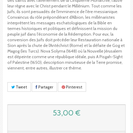
des saints avec l'avènement de la Cinquième Monarchie, l'autre
leur règne avec le Christ pendant le Millénium. Tout comme les
Juifs, ils sont persuadés de l'imminence de l'ère messianique.
Convaincus du rôle prépondérant d'Albion, les millénaristes
interprètent les messages eschatologiques de la Bible en
termes historiques et politiques et définissent la mission du
peuple juif dans l'économie de la Rédemption. Pour eux, la
conversion des Juifs doit précéder leur Restauration nationale à
Sion après la chute de l'Antéchrist (Rome) et la défaite de Gog et
Magog (les Turcs). Nova Solyma (1648) où la Nouvelle Jérusalem
est dépeinte comme une république idéale, puis A Pisgah-Sight
of Palestine (1650), description minutieuse de la Terre promise,
viennent, entre autres, illustrer ce thème.
Tweet
Partager
Pinterest
53,00 €