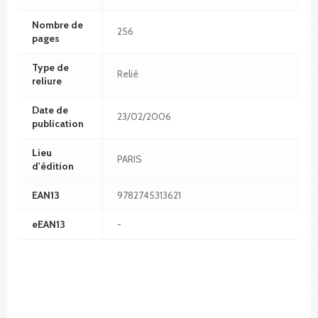
Nombre de
256
pages
Type de
Relié
reliure
Date de
23/02/2006
publication
Lieu
PARIS
d'édition
EAN13
9782745313621
eEAN13
-