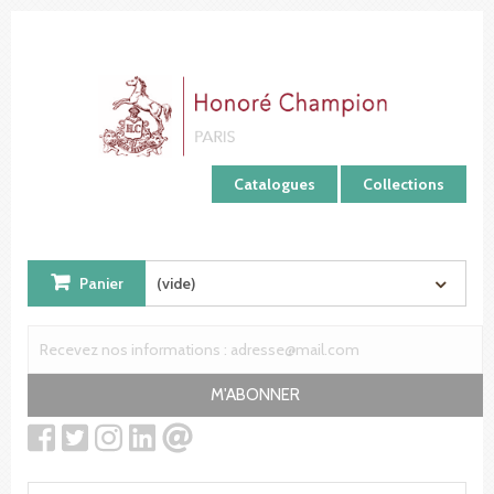
Panneau de gestion des cookies
Catalogues
Collections
Panier
(vide)
M'ABONNER