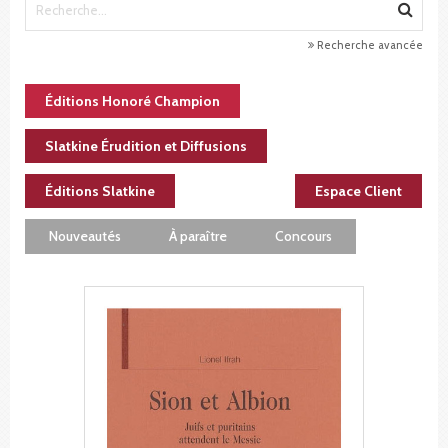
Recherche avancée
Éditions Honoré Champion
Slatkine Érudition et Diffusions
Éditions Slatkine
Espace Client
Nouveautés
À paraître
Concours