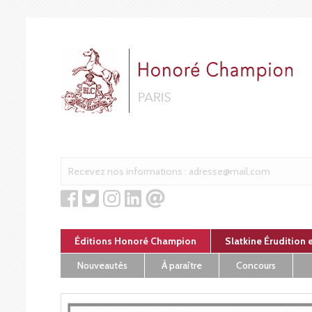
Panneau de gestion des cookies
Éditions Honoré Champion
Slatkine Érudition 
Nouveautés
À paraître
Concours