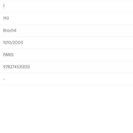
1
192
Broché
11/10/2005
PARIS
9782745313133
-