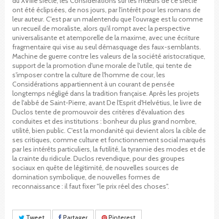
du XVIIIe siècle, les Considérations sur les mœurs de ce siècle
ont été éclipsées, de nos jours, par l'intérêt pour les romans de
leur auteur. C'est par un malentendu que l'ouvrage est lu comme
un recueil de moraliste, alors qu'il rompt avec la perspective
universalisante et atemporelle de la maxime, avec une écriture
fragmentaire qui vise au seul démasquage des faux-semblants.
Machine de guerre contre les valeurs de la société aristocratique,
support de la promotion d'une morale de l'utile, qui tente de
s'imposer contre la culture de l'homme de cour, les
Considérations appartiennent à un courant de pensée
longtemps négligé dans la tradition française. Après les projets
de l'abbé de Saint-Pierre, avant De l'Esprit d'Helvétius, le livre de
Duclos tente de promouvoir des critères d'évaluation des
conduites et des institutions : bonheur du plus grand nombre,
utilité, bien public. C'est la mondanité qui devient alors la cible de
ses critiques, comme culture et fonctionnement social marqués
par les intérêts particuliers, la futilité, la tyrannie des modes et de
la crainte du ridicule. Duclos revendique, pour des groupes
sociaux en quête de légitimité, de nouvelles sources de
domination symbolique, de nouvelles formes de
reconnaissance : il faut fixer "le prix réel des choses".
Tweet
Partager
Pinterest