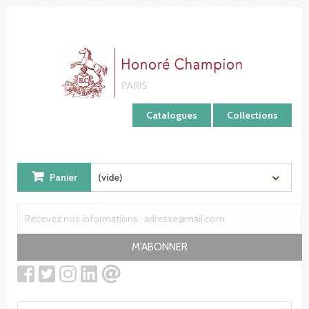
Panneau de gestion des cookies
Catalogues
Collections
Panier
(vide)
M'ABONNER