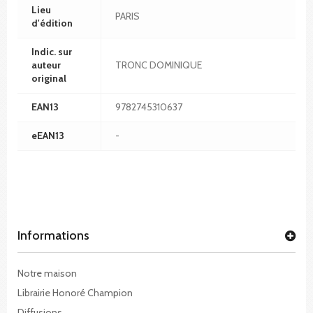
Lieu
PARIS
d'édition
Indic. sur
auteur
TRONC DOMINIQUE
original
EAN13
9782745310637
eEAN13
-
Informations
Notre maison
Librairie Honoré Champion
Diffusions