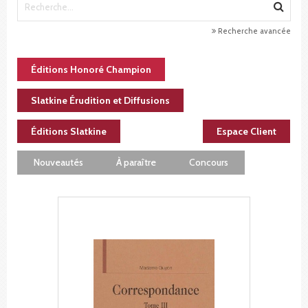
Recherche avancée
Éditions Honoré Champion
Slatkine Érudition et Diffusions
Éditions Slatkine
Espace Client
Nouveautés
À paraître
Concours