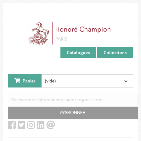
Panneau de gestion des cookies
Catalogues
Collections
Panier
(vide)
M'ABONNER