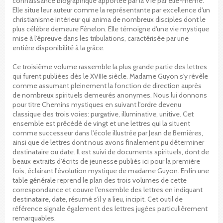
connaissance biographique apportée par la Vie par elle-même.
Elle situe leur auteur comme la représentante par excellence d'un
christianisme intérieur qui anima de nombreux disciples dont le
plus célèbre demeure Fénelon. Elle témoigne d'une vie mystique
mise à l'épreuve dans les tribulations, caractérisée par une
entière disponibilité à la grâce.
Ce troisième volume rassemble la plus grande partie des lettres
qui furent publiées dès le XVIIIe siècle. Madame Guyon s'y révèle
comme assumant pleinement la fonction de direction auprès
de nombreux spirituels demeurés anonymes. Nous lui donnons
pour titre Chemins mystiques en suivant l'ordre devenu
classique des trois voies: purgative, illuminative, unitive. Cet
ensemble est précédé de vingt et une lettres qui la situent
comme successeur dans l'école illustrée par Jean de Bernières,
ainsi que de lettres dont nous avons finalement pu déterminer
destinataire ou date. Il est suivi de documents spirituels, dont de
beaux extraits d'écrits de jeunesse publiés ici pour la première
fois, éclairant l'évolution mystique de madame Guyon. Enfin une
table générale reprend le plan des trois volumes de cette
correspondance et couvre l'ensemble des lettres en indiquant
destinataire, date, résumé s'il y a lieu, incipit. Cet outil de
référence signale également des lettres jugées particulièrement
remarquables.