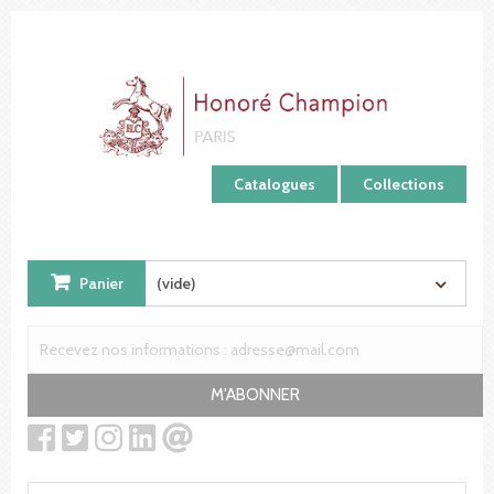
Panneau de gestion des cookies
Catalogues
Collections
Panier
(vide)
M'ABONNER