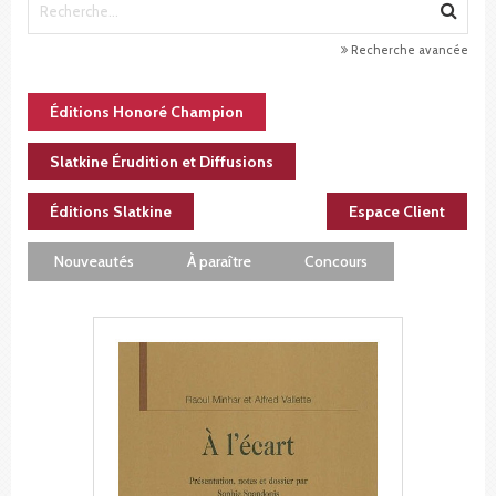
Recherche avancée
Éditions Honoré Champion
Slatkine Érudition et Diffusions
Éditions Slatkine
Espace Client
Nouveautés
À paraître
Concours