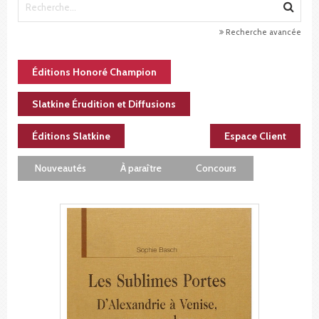
Recherche avancée
Éditions Honoré Champion
Slatkine Érudition et Diffusions
Éditions Slatkine
Espace Client
Nouveautés
À paraître
Concours