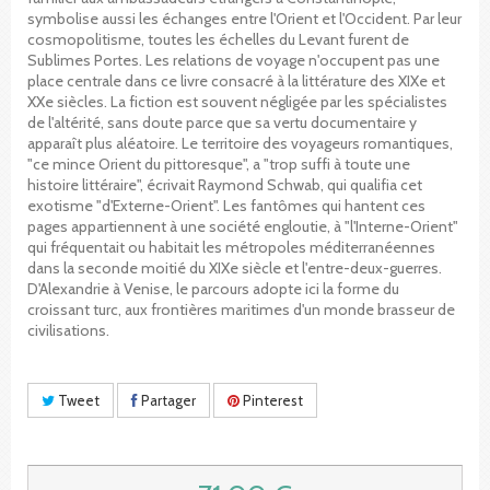
symbolise aussi les échanges entre l'Orient et l'Occident. Par leur
cosmopolitisme, toutes les échelles du Levant furent de
Sublimes Portes. Les relations de voyage n'occupent pas une
place centrale dans ce livre consacré à la littérature des XIXe et
XXe siècles. La fiction est souvent négligée par les spécialistes
de l'altérité, sans doute parce que sa vertu documentaire y
apparaît plus aléatoire. Le territoire des voyageurs romantiques,
"ce mince Orient du pittoresque", a "trop suffi à toute une
histoire littéraire", écrivait Raymond Schwab, qui qualifia cet
exotisme "d'Externe-Orient". Les fantômes qui hantent ces
pages appartiennent à une société engloutie, à "l'Interne-Orient"
qui fréquentait ou habitait les métropoles méditerranéennes
dans la seconde moitié du XIXe siècle et l'entre-deux-guerres.
D'Alexandrie à Venise, le parcours adopte ici la forme du
croissant turc, aux frontières maritimes d'un monde brasseur de
civilisations.
Tweet
Partager
Pinterest