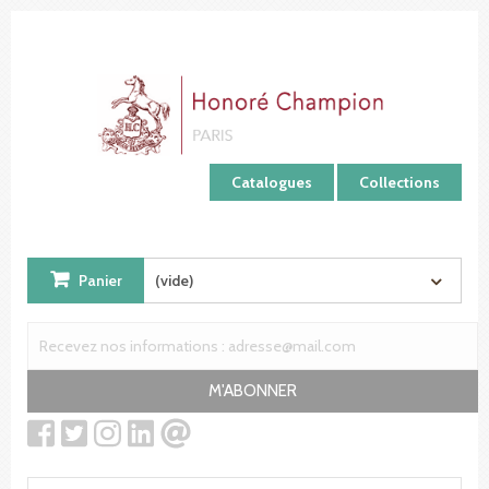
Panneau de gestion des cookies
Catalogues
Collections
Panier
(vide)
M'ABONNER