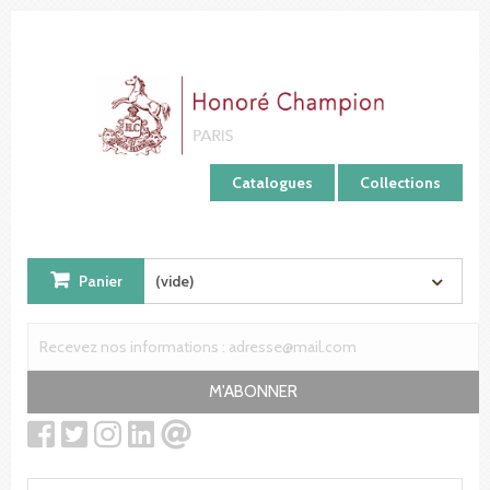
Panneau de gestion des cookies
Catalogues
Collections
Panier
(vide)
M'ABONNER