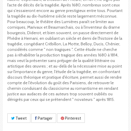
l'acte de décès de la tragédie. Après 1680, nombreux sont ceux
qui s'essaieront encore au genre prestigieux entre tous. Pourtant
la tragédie au dix-huitième siècle reste largement méconnue.
Pour beaucoup, le théâtre des Lumières paraît se limiter aux
comiques, Marivaux et Beaumarchais, ou à l'inventeur du drame
bourgeois, Diderot, et bien souvent, on passe directement de
Phèdre à Hernani, en oubliant un siècle et demi de l'histoire de la
tragédie, congédiant Crébillon, La Motte, Belloy, Ducis, Chénier,
considérés comme " non tragiques ". Cette étude ne cherche
pas à réhabiliter la production tragique des années 1680 à 1814,
mais veut la présenter sans préjuger de la qualité littéraire ou
artistique des œuvres ; et au-delà de la nécessaire mise au point
sur l'importance du genre, l'étude de la tragédie, en confrontant
discours théorique et pratique d'écriture, permet aussi de rendre
compte de l'évolution du goût des Parisiens, de retrouver le
chemin conduisant du classicisme au romantisme en rendant
justice aux audaces de ces auteurs trop souvent oubliés ou
dénigrés par ceux qui se prétendent " novateurs " après 1815.
Tweet
Partager
Pinterest