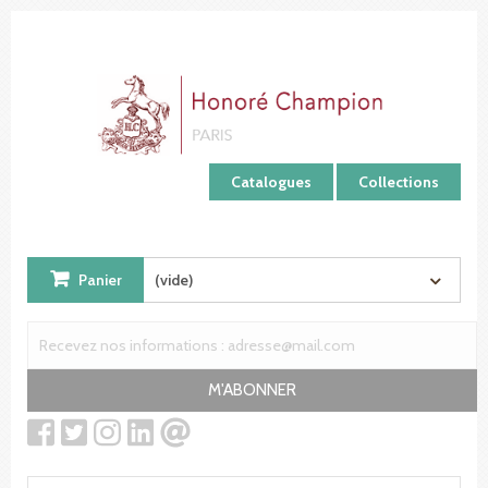
Panneau de gestion des cookies
Catalogues
Collections
Panier
(vide)
M'ABONNER