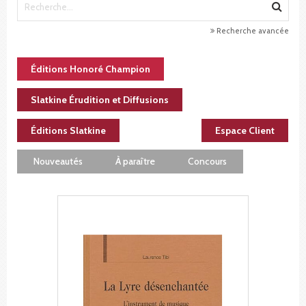
Recherche avancée
Éditions Honoré Champion
Slatkine Érudition et Diffusions
Éditions Slatkine
Espace Client
Nouveautés
À paraître
Concours