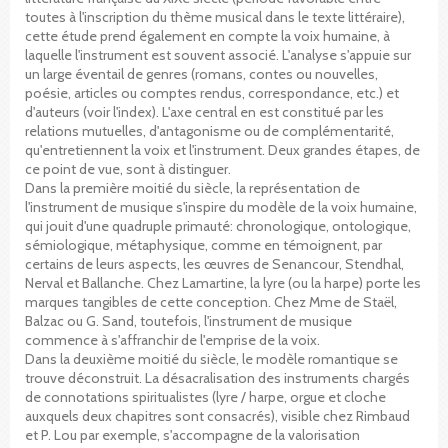
toutes à l'inscription du thème musical dans le texte littéraire),
cette étude prend également en compte la voix humaine, à
laquelle l'instrument est souvent associé. L'analyse s'appuie sur
un large éventail de genres (romans, contes ou nouvelles,
poésie, articles ou comptes rendus, correspondance, etc.) et
d'auteurs (voir l'index). L'axe central en est constitué par les
relations mutuelles, d'antagonisme ou de complémentarité,
qu'entretiennent la voix et l'instrument. Deux grandes étapes, de
ce point de vue, sont à distinguer.
Dans la première moitié du siècle, la représentation de
l'instrument de musique s'inspire du modèle de la voix humaine,
qui jouit d'une quadruple primauté: chronologique, ontologique,
sémiologique, métaphysique, comme en témoignent, par
certains de leurs aspects, les œuvres de Senancour, Stendhal,
Nerval et Ballanche. Chez Lamartine, la lyre (ou la harpe) porte les
marques tangibles de cette conception. Chez Mme de Staël,
Balzac ou G. Sand, toutefois, l'instrument de musique
commence à s'affranchir de l'emprise de la voix.
Dans la deuxième moitié du siècle, le modèle romantique se
trouve déconstruit. La désacralisation des instruments chargés
de connotations spiritualistes (lyre / harpe, orgue et cloche
auxquels deux chapitres sont consacrés), visible chez Rimbaud
et P. Lou par exemple, s'accompagne de la valorisation