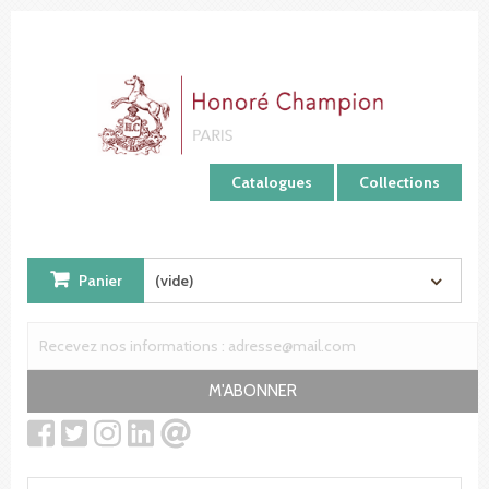
Panneau de gestion des cookies
Catalogues
Collections
Panier
(vide)
M'ABONNER