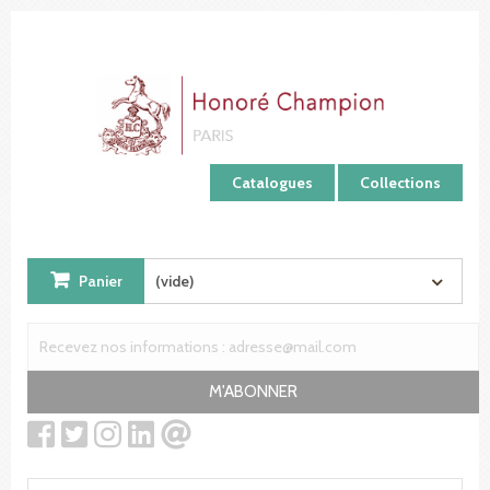
Panneau de gestion des cookies
Catalogues
Collections
Panier
(vide)
M'ABONNER