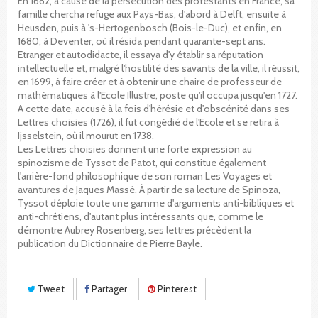
En 1662, à cause de la persécution des protestants en France, sa
famille chercha refuge aux Pays-Bas, d'abord à Delft, ensuite à
Heusden, puis à 's-Hertogenbosch (Bois-le-Duc), et enfin, en
1680, à Deventer, où il résida pendant quarante-sept ans.
Etranger et autodidacte, il essaya d'y établir sa réputation
intellectuelle et, malgré l'hostilité des savants de la ville, il réussit,
en 1699, à faire créer et à obtenir une chaire de professeur de
mathématiques à l'Ecole Illustre, poste qu'il occupa jusqu'en 1727.
A cette date, accusé à la fois d'hérésie et d'obscénité dans ses
Lettres choisies (1726), il fut congédié de l'Ecole et se retira à
Ijsselstein, où il mourut en 1738.
Les Lettres choisies donnent une forte expression au
spinozisme de Tyssot de Patot, qui constitue également
l'arrière-fond philosophique de son roman Les Voyages et
avantures de Jaques Massé. À partir de sa lecture de Spinoza,
Tyssot déploie toute une gamme d'arguments anti-bibliques et
anti-chrétiens, d'autant plus intéressants que, comme le
démontre Aubrey Rosenberg, ses lettres précèdent la
publication du Dictionnaire de Pierre Bayle.
Tweet
Partager
Pinterest