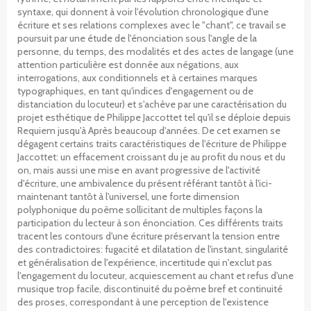
syntaxe, qui donnent à voir l'évolution chronologique d'une
écriture et ses relations complexes avec le "chant", ce travail se
poursuit par une étude de l'énonciation sous l'angle de la
personne, du temps, des modalités et des actes de langage (une
attention particulière est donnée aux négations, aux
interrogations, aux conditionnels et à certaines marques
typographiques, en tant qu'indices d'engagement ou de
distanciation du locuteur) et s'achève par une caractérisation du
projet esthétique de Philippe Jaccottet tel qu'il se déploie depuis
Requiem jusqu'à Après beaucoup d'années. De cet examen se
dégagent certains traits caractéristiques de l'écriture de Philippe
Jaccottet: un effacement croissant du je au profit du nous et du
on, mais aussi une mise en avant progressive de l'activité
d'écriture, une ambivalence du présent référant tantôt à l'ici-
maintenant tantôt à l'universel, une forte dimension
polyphonique du poème sollicitant de multiples façons la
participation du lecteur à son énonciation. Ces différents traits
tracent les contours d'une écriture préservant la tension entre
des contradictoires: fugacité et dilatation de l'instant, singularité
et généralisation de l'expérience, incertitude qui n'exclut pas
l'engagement du locuteur, acquiescement au chant et refus d'une
musique trop facile, discontinuité du poème bref et continuité
des proses, correspondant à une perception de l'existence