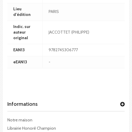
Lieu
PARIS
d'édition
Indic. sur
auteur
JACCOTTET (PHILIPPE)
original
EAN13
9782745306777
eEAN13
-
Informations
Notre maison
Librairie Honoré Champion