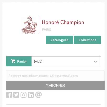
Panneau de gestion des cookies
Catalogues
Collections
Panier
(vide)
M'ABONNER