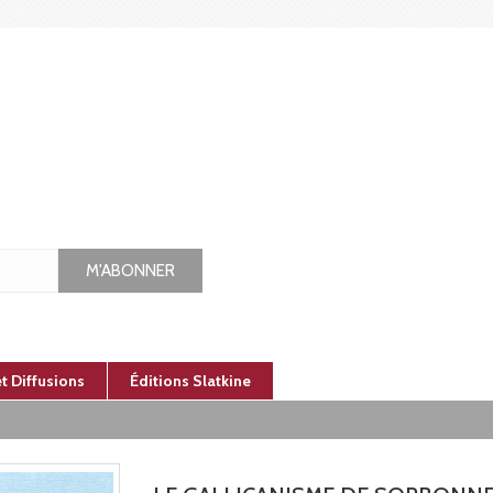
M'ABONNER
et Diffusions
Éditions Slatkine