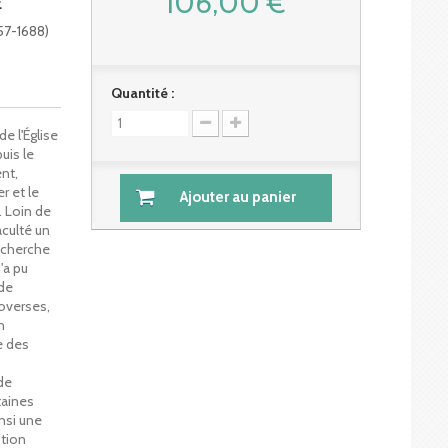
106,00 €
E
57-1688)
Quantité :
e l'Église
uis le
nt,
r et le
Ajouter au panier
 Loin de
Faculté un
echerche
'a pu
 de
roverses,
n
le des
 de
taines
nsi une
ption