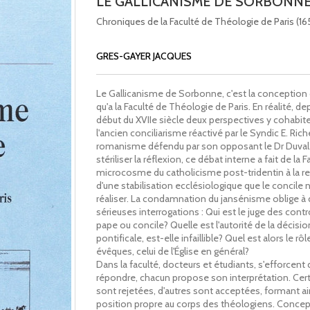
LE GALLICANISME DE SORBONN
Chroniques de la Faculté de Théologie de Paris (16
GRES-GAYER JACQUES
Le Gallicanisme de Sorbonne, c'est la conception d
qu'a la Faculté de Théologie de Paris. En réalité, dep
début du XVIIe siècle deux perspectives y cohabite
l'ancien conciliarisme réactivé par le Syndic E. Riche
romanisme défendu par son opposant le Dr Duval.
stériliser la réflexion, ce débat interne a fait de la 
microcosme du catholicisme post-tridentin à la r
d'une stabilisation ecclésiologique que le concile n
réaliser. La condamnation du jansénisme oblige à
sérieuses interrogations : Qui est le juge des cont
pape ou concile? Quelle est l'autorité de la décisio
pontificale, est-elle infaillible? Quel est alors le rô
évêques, celui de l'Église en général?
Dans la faculté, docteurs et étudiants, s'efforcent
répondre, chacun propose son interprétation. Cer
sont rejetées, d'autres sont acceptées, formant ai
position propre au corps des théologiens. Conce