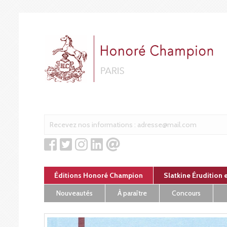
Panneau de gestion des cookies
Éditions Honoré Champion
Slatkine Érudition 
Nouveautés
À paraître
Concours