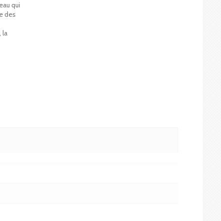
eau qui
re des
 la