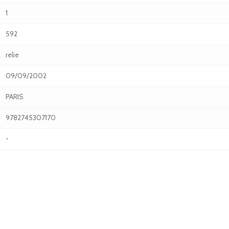
1
592
relie
09/09/2002
PARIS
9782745307170
-