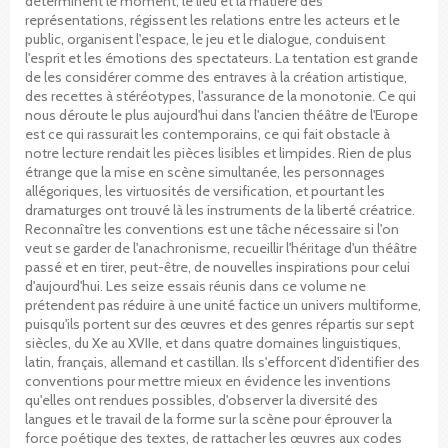
déterminent le moment, le lieu et la matière des
représentations, régissent les relations entre les acteurs et le
public, organisent l'espace, le jeu et le dialogue, conduisent
l'esprit et les émotions des spectateurs. La tentation est grande
de les considérer comme des entraves à la création artistique,
des recettes à stéréotypes, l'assurance de la monotonie. Ce qui
nous déroute le plus aujourd'hui dans l'ancien théâtre de l'Europe
est ce qui rassurait les contemporains, ce qui fait obstacle à
notre lecture rendait les pièces lisibles et limpides. Rien de plus
étrange que la mise en scène simultanée, les personnages
allégoriques, les virtuosités de versification, et pourtant les
dramaturges ont trouvé là les instruments de la liberté créatrice.
Reconnaître les conventions est une tâche nécessaire si l'on
veut se garder de l'anachronisme, recueillir l'héritage d'un théâtre
passé et en tirer, peut-être, de nouvelles inspirations pour celui
d'aujourd'hui. Les seize essais réunis dans ce volume ne
prétendent pas réduire à une unité factice un univers multiforme,
puisqu'ils portent sur des œuvres et des genres répartis sur sept
siècles, du Xe au XVIIe, et dans quatre domaines linguistiques,
latin, français, allemand et castillan. Ils s'efforcent d'identifier des
conventions pour mettre mieux en évidence les inventions
qu'elles ont rendues possibles, d'observer la diversité des
langues et le travail de la forme sur la scène pour éprouver la
force poétique des textes, de rattacher les œuvres aux codes