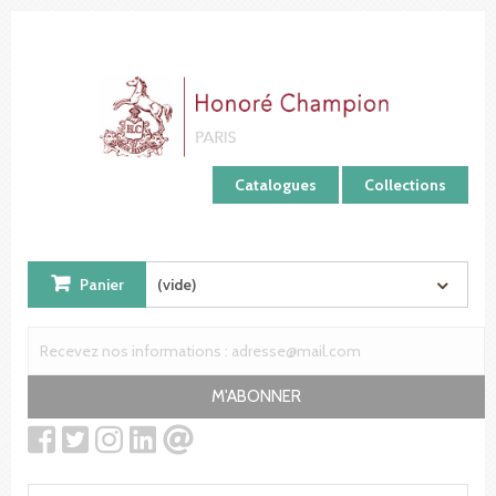
Panneau de gestion des cookies
Catalogues
Collections
Panier
(vide)
M'ABONNER