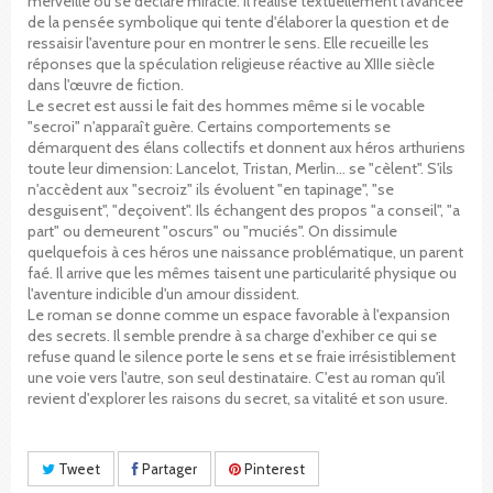
merveille ou se déclare miracle. Il réalise textuellement l'avancée
de la pensée symbolique qui tente d'élaborer la question et de
ressaisir l'aventure pour en montrer le sens. Elle recueille les
réponses que la spéculation religieuse réactive au XIIIe siècle
dans l'œuvre de fiction.
Le secret est aussi le fait des hommes même si le vocable
"secroi" n'apparaît guère. Certains comportements se
démarquent des élans collectifs et donnent aux héros arthuriens
toute leur dimension: Lancelot, Tristan, Merlin... se "cèlent". S'ils
n'accèdent aux "secroiz" ils évoluent "en tapinage", "se
desguisent", "deçoivent". Ils échangent des propos "a conseil", "a
part" ou demeurent "oscurs" ou "muciés". On dissimule
quelquefois à ces héros une naissance problématique, un parent
faé. Il arrive que les mêmes taisent une particularité physique ou
l'aventure indicible d'un amour dissident.
Le roman se donne comme un espace favorable à l'expansion
des secrets. Il semble prendre à sa charge d'exhiber ce qui se
refuse quand le silence porte le sens et se fraie irrésistiblement
une voie vers l'autre, son seul destinataire. C'est au roman qu'il
revient d'explorer les raisons du secret, sa vitalité et son usure.
Tweet
Partager
Pinterest