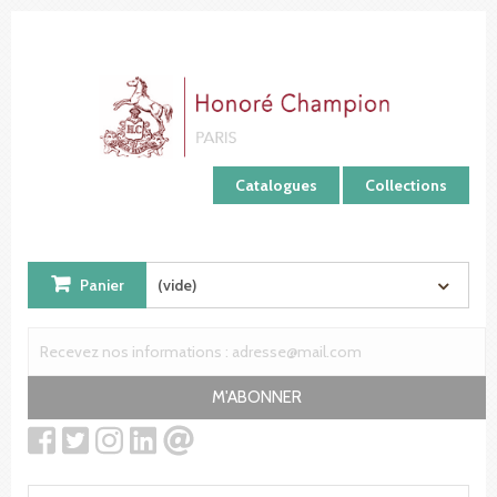
Panneau de gestion des cookies
Catalogues
Collections
Panier
(vide)
M'ABONNER