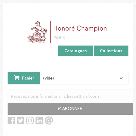
Panneau de gestion des cookies
Catalogues
Collections
Panier
(vide)
M'ABONNER