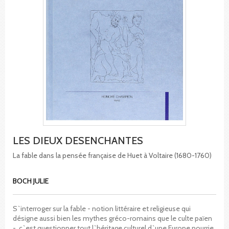
LES DIEUX DESENCHANTES
La fable dans la pensée française de Huet à Voltaire (1680-1760)
BOCH JULIE
S`interroger sur la fable - notion littéraire et religieuse qui
désigne aussi bien les mythes gréco-romains que le culte païen
-, c`est questionner tout l`héritage culturel d`une Europe nourrie