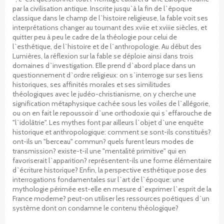
par la civilisation antique. Inscrite jusqu`à la fin de l`époque
classique dans le champ de l`histoire religieuse, la fable voit ses
interprétations changer au tournant des xviie et xviiie siècles, et
quitter peu à peu le cadre de la théologie pour celui de
l`esthétique, de l`histoire et de l`anthropologie. Au début des
Lumières, la réflexion sur la fable se déploie ainsi dans trois
domaines d`investigation. Elle prend d`abord place dans un
questionnement d`ordre religieux: on s`interroge sur ses liens
historiques, ses affinités morales et ses similitudes
théologiques avec le judéo-christianisme, on y cherche une
signification métaphysique cachée sous les voiles de l`allégorie,
ou on en fait le repoussoir d`une orthodoxie qui s`effarouche de
"l`idolâtrie". Les mythes font par ailleurs l`objet d`une enquête
historique et anthropologique: comment se sont-ils constitués?
ont-ils un "berceau" commun? quels furent leurs modes de
transmission? existe-t-il une "mentalité primitive" qui en
favoriserait l`apparition? représentent-ils une forme élémentaire
d`écriture historique? Enfin, la perspective esthétique pose des
interrogations fondamentales sur l`art de l`époque: une
mythologie périmée est-elle en mesure d`exprimer l`esprit de la
France moderne? peut-on utiliser les ressources poétiques d`un
système dont on condamne le contenu théologique?