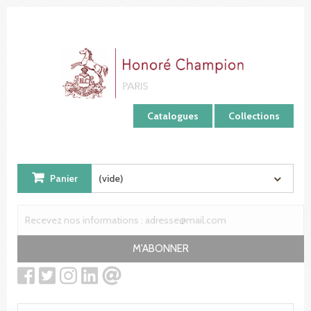
Panneau de gestion des cookies
Catalogues
Collections
Panier
(vide)
M'ABONNER