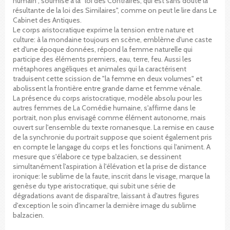
humain", soumise à la "loi des Contraires, qui est sans doute la
résultante de la loi des Similaires", comme on peut le lire dans Le
Cabinet des Antiques.
Le corps aristocratique exprime la tension entre nature et
culture: à la mondaine toujours en scène, emblème d'une caste
et d'une époque données, répond la femme naturelle qui
participe des éléments premiers, eau, terre, feu. Aussi les
métaphores angéliques et animales qui la caractérisent
traduisent cette scission de "la femme en deux volumes" et
abolissent la frontière entre grande dame et femme vénale.
La présence du corps aristocratique, modèle absolu pour les
autres femmes de La Comédie humaine, s'affirme dans le
portrait, non plus envisagé comme élément autonome, mais
ouvert sur l'ensemble du texte romanesque. La remise en cause
de la synchronie du portrait suppose que soient également pris
en compte le langage du corps et les fonctions qui l'animent. A
mesure que s'élabore ce type balzacien, se dessinent
simultanément l'aspiration à l'élévation et la prise de distance
ironique: le sublime de la faute, inscrit dans le visage, marque la
genèse du type aristocratique, qui subit une série de
dégradations avant de disparaître, laissant à d'autres figures
d'exception le soin d'incarner la dernière image du sublime
balzacien.