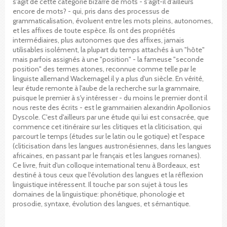
s'agit de cette catégorie bizarre de mots - s'agit-il d'ailleurs
encore de mots? - qui, pris dans des processus de
grammaticalisation, évoluent entre les mots pleins, autonomes,
et les affixes de toute espèce. Ils ont des propriétés
intermédiaires, plus autonomes que des affixes, jamais
utilisables isolément, la plupart du temps attachés à un "hôte"
mais parfois assignés à une "position" - la fameuse "seconde
position" des termes atones, reconnue comme telle par le
linguiste allemand Wackernagel il y a plus d'un siècle. En vérité,
leur étude remonte à l'aube de la recherche sur la grammaire,
puisque le premier à s'y intéresser - du moins le premier dont il
nous reste des écrits - est le grammairien alexandrin Apollonios
Dyscole. C'est d'ailleurs par une étude qui lui est consacrée, que
commence cet itinéraire sur les clitiques et la cliticisation, qui
parcourt le temps (études sur le latin ou le gotique) et l'espace
(cliticisation dans les langues austronésiennes, dans les langues
africaines, en passant par le français et les langues romanes).
Ce livre, fruit d'un colloque international tenu à Bordeaux, est
destiné à tous ceux que l'évolution des langues et la réflexion
linguistique intéressent. Il touche par son sujet à tous les
domaines de la linguistique: phonétique, phonologie et
prosodie, syntaxe, évolution des langues, et sémantique.