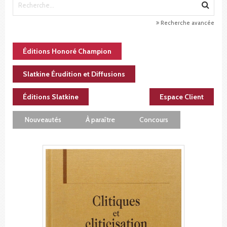
Recherche avancée
Éditions Honoré Champion
Slatkine Érudition et Diffusions
Éditions Slatkine
Espace Client
Nouveautés
À paraître
Concours