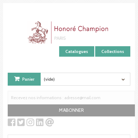
Panneau de gestion des cookies
Catalogues
Collections
Panier
(vide)
M'ABONNER