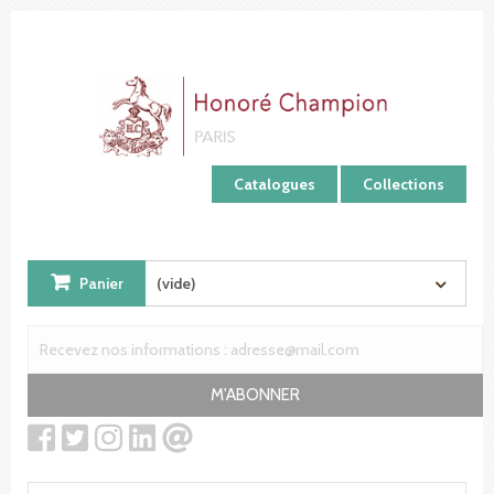
Panneau de gestion des cookies
Catalogues
Collections
Panier
(vide)
M'ABONNER