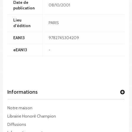
Date de
08/10/2001
publication
Lieu
PARIS
d'édition
EAN13
9782745304209
eEAN13
-
Informations
Notre maison
Librairie Honoré Champion
Diffusions