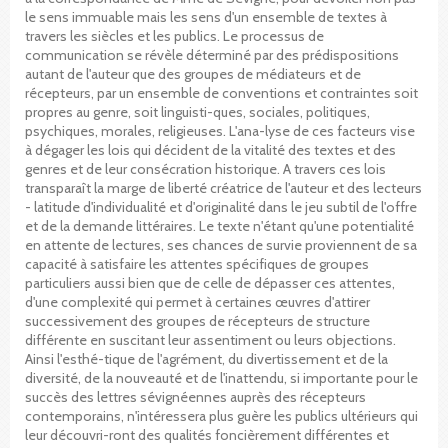
le sens immuable mais les sens d'un ensemble de textes à
travers les siècles et les publics. Le processus de
communication se révèle déterminé par des prédispositions
autant de l'auteur que des groupes de médiateurs et de
récepteurs, par un ensemble de conventions et contraintes soit
propres au genre, soit linguisti-ques, sociales, politiques,
psychiques, morales, religieuses. L'ana-lyse de ces facteurs vise
à dégager les lois qui décident de la vitalité des textes et des
genres et de leur consécration historique. A travers ces lois
transparaît la marge de liberté créatrice de l'auteur et des lecteurs
- latitude d'individualité et d'originalité dans le jeu subtil de l'offre
et de la demande littéraires. Le texte n'étant qu'une potentialité
en attente de lectures, ses chances de survie proviennent de sa
capacité à satisfaire les attentes spécifiques de groupes
particuliers aussi bien que de celle de dépasser ces attentes,
d'une complexité qui permet à certaines œuvres d'attirer
successivement des groupes de récepteurs de structure
différente en suscitant leur assentiment ou leurs objections.
Ainsi l'esthé-tique de l'agrément, du divertissement et de la
diversité, de la nouveauté et de l'inattendu, si importante pour le
succès des lettres sévignéennes auprès des récepteurs
contemporains, n'intéressera plus guère les publics ultérieurs qui
leur découvri-ront des qualités foncièrement différentes et