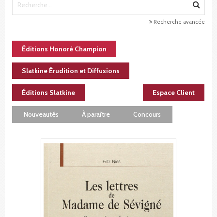
Recherche avancée
Éditions Honoré Champion
Slatkine Érudition et Diffusions
Éditions Slatkine
Espace Client
Nouveautés
À paraître
Concours