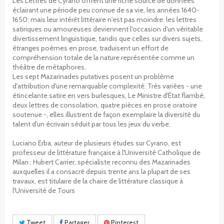
Les Lettres de Cyrano offrent une riche source de données
éclairant une période peu connue de sa vie, les années 1640-
1650; mais leur intérêt littéraire n'est pas moindre: les lettres
satiriques ou amoureuses deviennent l'occasion d'un véritable
divertissement linguistique, tandis que celles sur divers sujets,
étranges poèmes en prose, traduisent un effort de
compréhension totale de la nature représentée comme un
théâtre de métaphores.
Les sept Mazarinades putatives posent un problème
d'attribution d'une remarquable complexité. Très variées - une
étincelante satire en vers burlesques, Le Ministre d'État flambé,
deux lettres de consolation, quatre pièces en prose oratoire
soutenue -, elles illustrent de façon exemplaire la diversité du
talent d'un écrivain séduit par tous les jeux du verbe.
Luciano Erba, auteur de plusieurs études sur Cyrano, est
professeur de littérature française à l'Université Catholique de
Milan ; Hubert Carrier, spécialiste reconnu des Mazarinades
auxquelles il a consacré depuis trente ans la plupart de ses
travaux, est titulaire de la chaire de littérature classique à
l'Université de Tours
Tweet
Partager
Pinterest