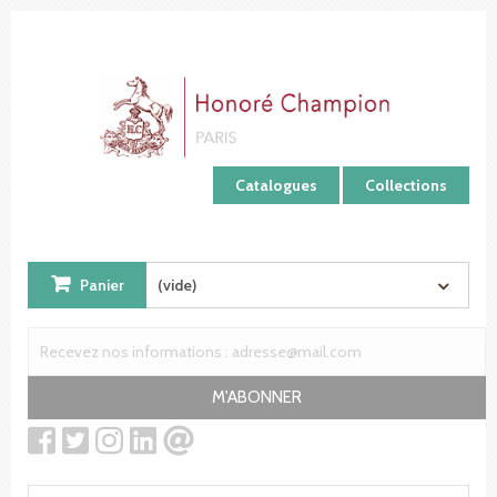
Panneau de gestion des cookies
Catalogues
Collections
Panier
(vide)
M'ABONNER