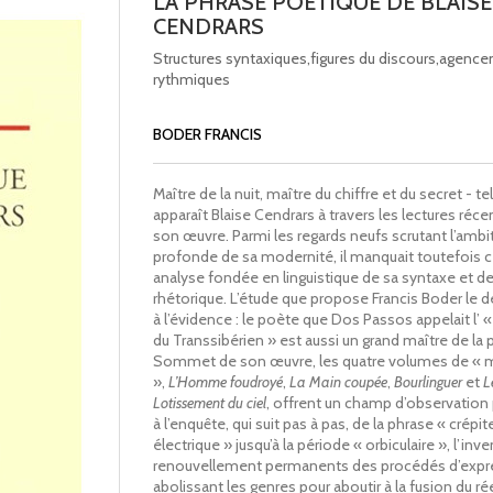
LA PHRASE POETIQUE DE BLAISE
CENDRARS
Structures syntaxiques,figures du discours,agenc
rythmiques
BODER FRANCIS
Maître de la nuit, maître du chiffre et du secret - te
apparaît Blaise Cendrars à travers les lectures réc
son œuvre. Parmi les regards neufs scrutant l’ambi
profonde de sa modernité, il manquait toutefois c
analyse fondée en linguistique de sa syntaxe et de
rhétorique. L’étude que propose Francis Boder le
à l’évidence : le poète que Dos Passos appelait l’
du Transsibérien » est aussi un grand maître de la 
Sommet de son œuvre, les quatre volumes de «
»,
L’Homme foudroyé
,
La Main coupée
,
Bourlinguer
et
L
Lotissement du ciel
, offrent un champ d’observation p
à l’enquête, qui suit pas à pas, de la phrase « crép
électrique » jusqu’à la période « orbiculaire », l’inve
renouvellement permanents des procédés d’expr
abolissant les genres pour aboutir à la fusion du rée