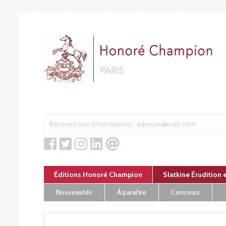
Panneau de gestion des cookies
Éditions Honoré Champion
Slatkine Érudition 
Nouveautés
À paraître
Concours