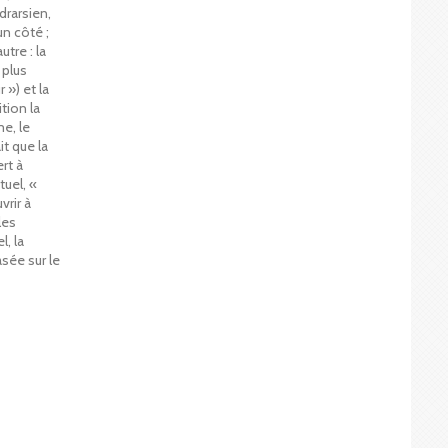
drarsien,
un côté ;
tre : la
 plus
 ») et la
tion la
me, le
t que la
rt à
tuel, «
vrir à
les
, la
sée sur le