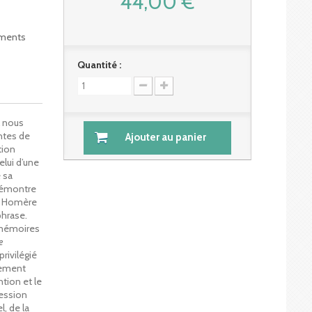
44,00 €
ements
Quantité :
l nous
entes de
Ajouter au panier
tion
elui d’une
 sa
 démontre
 « Homère
phrase.
 mémoires
e
rivilégié
itement
ntion et le
ession
l, de la