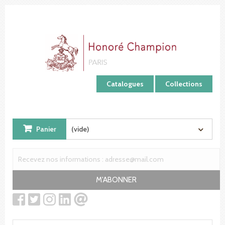
Panneau de gestion des cookies
Catalogues
Collections
Panier
(vide)
M'ABONNER