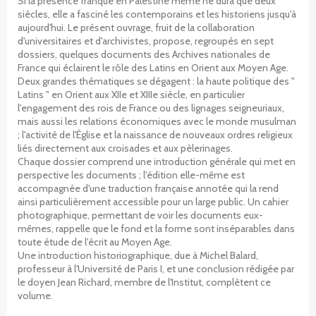
Si la présence franque en Palestine même ne dura que deux
siècles, elle a fasciné les contemporains et les historiens jusqu'à
aujourd'hui. Le présent ouvrage, fruit de la collaboration
d'universitaires et d'archivistes, propose, regroupés en sept
dossiers, quelques documents des Archives nationales de
France qui éclairent le rôle des Latins en Orient aux Moyen Age.
Deux grandes thématiques se dégagent : la haute politique des "
Latins " en Orient aux XIIe et XIIIe siècle, en particulier
l'engagement des rois de France ou des lignages seigneuriaux,
mais aussi les relations économiques avec le monde musulman
; l'activité de l'Église et la naissance de nouveaux ordres religieux
liés directement aux croisades et aux pèlerinages.
Chaque dossier comprend une introduction générale qui met en
perspective les documents ; l'édition elle-même est
accompagnée d'une traduction française annotée qui la rend
ainsi particulièrement accessible pour un large public. Un cahier
photographique, permettant de voir les documents eux-
mêmes, rappelle que le fond et la forme sont inséparables dans
toute étude de l'écrit au Moyen Age.
Une introduction historiographique, due à Michel Balard,
professeur à l'Université de Paris I, et une conclusion rédigée par
le doyen Jean Richard, membre de l'Institut, complètent ce
volume.