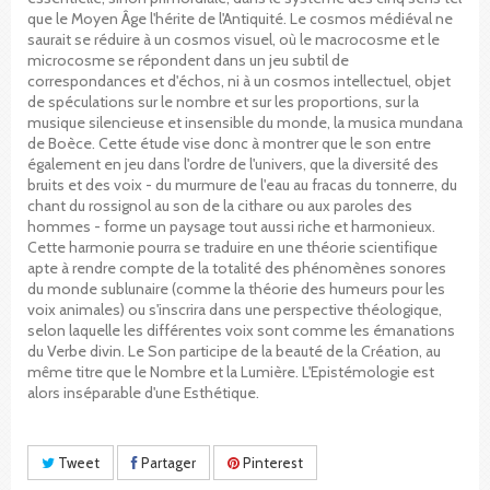
que le Moyen Âge l'hérite de l'Antiquité. Le cosmos médiéval ne
saurait se réduire à un cosmos visuel, où le macrocosme et le
microcosme se répondent dans un jeu subtil de
correspondances et d'échos, ni à un cosmos intellectuel, objet
de spéculations sur le nombre et sur les proportions, sur la
musique silencieuse et insensible du monde, la musica mundana
de Boèce. Cette étude vise donc à montrer que le son entre
également en jeu dans l'ordre de l'univers, que la diversité des
bruits et des voix - du murmure de l'eau au fracas du tonnerre, du
chant du rossignol au son de la cithare ou aux paroles des
hommes - forme un paysage tout aussi riche et harmonieux.
Cette harmonie pourra se traduire en une théorie scientifique
apte à rendre compte de la totalité des phénomènes sonores
du monde sublunaire (comme la théorie des humeurs pour les
voix animales) ou s'inscrira dans une perspective théologique,
selon laquelle les différentes voix sont comme les émanations
du Verbe divin. Le Son participe de la beauté de la Création, au
même titre que le Nombre et la Lumière. L'Epistémologie est
alors inséparable d'une Esthétique.
Tweet
Partager
Pinterest