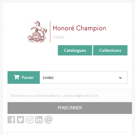
Panneau de gestion des cookies
Catalogues
Collections
Panier
(vide)
M'ABONNER