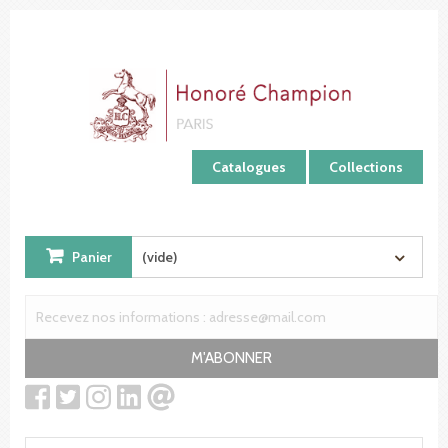
Panneau de gestion des cookies
Catalogues
Collections
Panier
(vide)
M'ABONNER