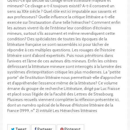
Qu'est-ce qui décide du clivage entre littérature majeure et
mineure? Ce clivage a-t-il toujours existé? A-t-il conservé un
sens au XXe siècle ? Quel rôle est ici imputable aux savants et
aux professeurs? Quelle influence la critique littéraire a-t-elle
exercée sur l'instauration d'une telle hiérarchie? Comment enfin
les auteurs vivent-ils de l'intérieur leur condition d'écrivains
mineurs, surtout s'ils assument et même revendiquent cette
condition? Des spécialistes de toutes les époques de la
littérature française se sont rassemblés ici pour tâcher de
répondre à ces multiples questions. Les rouages de l'histoire
littéraire sont d'abord expertisés. Puis nous pénétrons dans
l'univers et l'âme de ces auteurs dits mineurs. Enfin les critères
définissant la littérature mineure sont interrogés à la lumière des
systèmes d'interprétation critique les plus modernes. La "petite
porte" de l'institution littéraire nous permettrait-elle d'approcher
et d'appréhender l'essence même de la littérature? Ce volume
émane du groupe de recherche Littérature, dirigé par Luc Fraisse
et placé sous l'égide de la Faculté des Lettres de Strasbourg.
Plusieurs recueils viennent compléter la réflexion présentée ici,
dont un numéro spécial de la Revue d'Histoire littéraire de la
France (1999, n° 2) intitulé Les Hiérarchies littéraires
Tweet
Partager
Pinterest