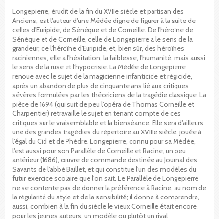
Longepierre, érudit de la fin du XVIIe siècle et partisan des
Anciens, est l'auteur d'une Médée digne de figurer à la suite de
celles d'Euripide, de Sénèque et de Corneille. De l'héroïne de
Sénèque et de Corneille, celle de Longepierre a le sens de la
grandeur; de l'héroïne d'Euripide, et, bien sûr, des héroïnes
raciniennes, elle a l'hésitation, la faiblesse, l'humanité, mais aussi
le sens de la ruse et l'hypocrisie. La Médée de Longepierre
renoue avec le sujet de la magicienne infanticide et régicide,
après un abandon de plus de cinquante ans lié aux critiques
sévères formulées par les théoriciens de la tragédie classique. La
pièce de 1694 (qui suit de peu l'opéra de Thomas Corneille et
Charpentier) retravaille le sujet en tenant compte de ces
critiques sur le vraisemblable et la bienséance. Elle sera d'ailleurs
une des grandes tragédies du répertoire au XVIIIe siècle, jouée à
l'égal du Cid et de Phèdre. Longepierre, connu pour sa Médée,
l'est aussi pour son Parallèle de Corneille et Racine, un peu
antérieur (1686), œuvre de commande destinée au Journal des
Savants de l'abbé Baillet, et qui constitue l'un des modèles du
futur exercice scolaire que l'on sait. Le Parallèle de Longepierre
ne se contente pas de donner la préférence à Racine, au nom de
la régularité du style et de la sensibilité; il donne à comprendre,
aussi, combien à la fin du siècle le vieux Corneille était encore,
pour les jeunes auteurs, un modèle ou plutôt un rival