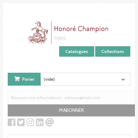
Panneau de gestion des cookies
Catalogues
Collections
Panier
(vide)
M'ABONNER