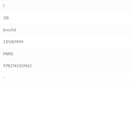
1
218
broché
27/08/1999
PARIS
9782745301963
-