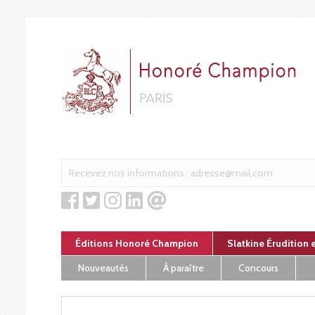
Panneau de gestion des cookies
Éditions Honoré Champion
Slatkine Érudition 
Nouveautés
À paraître
Concours