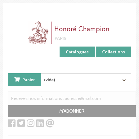
Panneau de gestion des cookies
Catalogues
Collections
Panier
(vide)
M'ABONNER