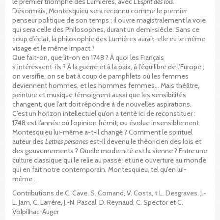
le premier triomphe des Lumières, avec
L’Esprit des lois
.
Désormais, Montesquieu sera reconnu comme le premier
penseur politique de son temps ; il ouvre magistralement la voie
qui sera celle des Philosophes, durant un demi-siècle. Sans ce
coup d’éclat, la philosophie des Lumières aurait-elle eu le même
visage et le même impact ?
Que fait-on, que lit-on en 1748 ? À quoi les Français
s’intéressent-ils ? À la guerre et à la paix, à l’équilibre de l’Europe ;
on versifie, on se bat à coup de pamphlets où les femmes
deviennent hommes, et les hommes femmes… Mais théâtre,
peinture et musique témoignent aussi que les sensibilités
changent, que l’art doit répondre à de nouvelles aspirations.
C’est un horizon intellectuel qu’on a tenté ici de reconstituer :
1748 est l’année où l’opinion frémit, ou évolue insensiblement.
Montesquieu lui-même a-t-il changé ? Comment le spirituel
auteur des
Lettres persanes
est-il devenu le théoricien des lois et
des gouvernements ? Quelle modernité est la sienne ? Entre une
culture classique qui le relie au passé, et une ouverture au monde
qui en fait notre contemporain, Montesquieu, tel qu’en lui-
même…
Contributions de C. Cave, S. Cornand, V. Costa, † L. Desgraves, J.-
L. Jam, C. Larrère, J.-N. Pascal, D. Reynaud, C. Spector et C.
Volpilhac-Auger