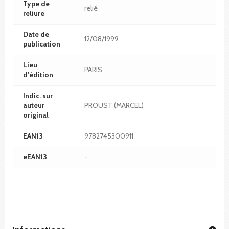
Type de
relié
reliure
Date de
12/08/1999
publication
Lieu
PARIS
d'édition
Indic. sur
auteur
PROUST (MARCEL)
original
EAN13
9782745300911
eEAN13
-