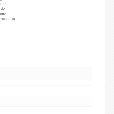
ée de
e de
utre
mplatif au