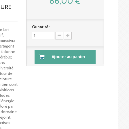
86,00 €
TURE
Quantité :
 l'art
if,
oursuivra
partagent
 il donne
Ajouter au panier
érable;
ans
diversité
utour de
einture
itien sont
hibitions
itudes
l'énergie
loré par
me domaine
ejoint,
 crises
e,