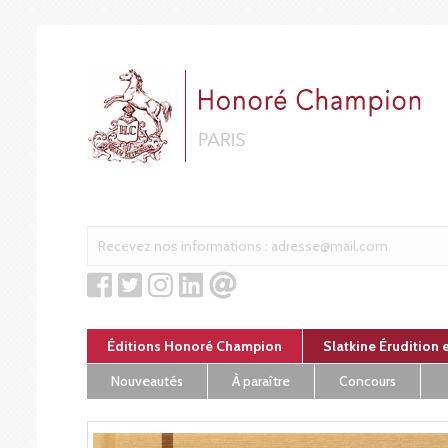
Panneau de gestion des cookies
Éditions Honoré Champion
Slatkine Érudition 
Nouveautés
À paraître
Concours