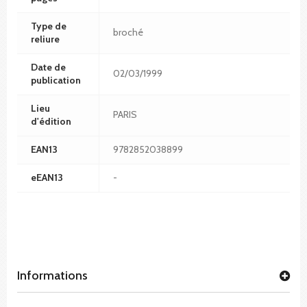
Type de
broché
reliure
Date de
02/03/1999
publication
Lieu
PARIS
d'édition
EAN13
9782852038899
eEAN13
-
Informations