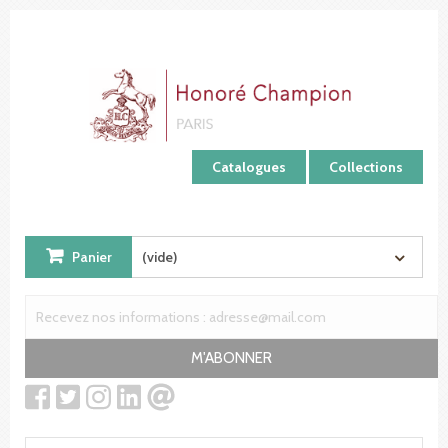
Panneau de gestion des cookies
Catalogues
Collections
Panier
(vide)
M'ABONNER