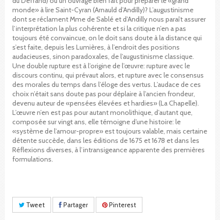
du Deffand) ou un ouvrage bien fait pour préparer le «grand
monde» à lire Saint-Cyran (Arnauld d’Andilly)? L’augustinisme
dont se réclament Mme de Sablé et d’Andilly nous paraît assurer
l’interprétation la plus cohérente et si la critique n’en a pas
toujours été convaincue, on le doit sans doute à la distance qui
s’est faite, depuis les Lumières, à l’endroit des positions
audacieuses, sinon paradoxales, de l’augustinisme classique.
Une double rupture est à l’origine de l’œuvre: rupture avec le
discours continu, qui prévaut alors, et rupture avec le consensus
des morales du temps dans l’éloge des vertus. L’audace de ces
choix n’était sans doute pas pour déplaire à l’ancien frondeur,
devenu auteur de «pensées élevées et hardies» (La Chapelle).
L’œuvre n’en est pas pour autant monolithique, d’autant que,
composée sur vingt ans, elle témoigne d’une histoire: le
«système de l’amour-propre» est toujours valable, mais certaine
détente succède, dans les éditions de 1675 et 1678 et dans les
Réflexions diverses, à l’intransigeance apparente des premières
formulations.
Tweet
Partager
Pinterest