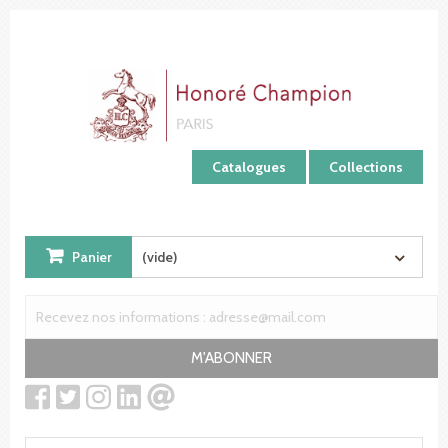
Panneau de gestion des cookies
Catalogues
Collections
Panier
(vide)
M'ABONNER