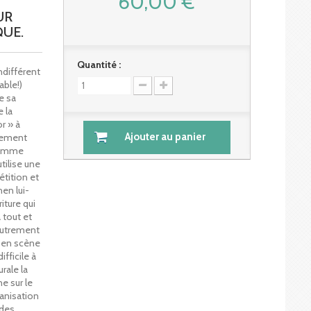
60,00 €
UR
UE.
Quantité :
indifférent
able!)
e sa
e la
r » à
Ajouter au panier
ulement
 comme
tilise une
étition et
en lui-
iture qui
 tout et
Autrement
se en scène
ifficile à
urale la
ne sur le
ganisation
 des