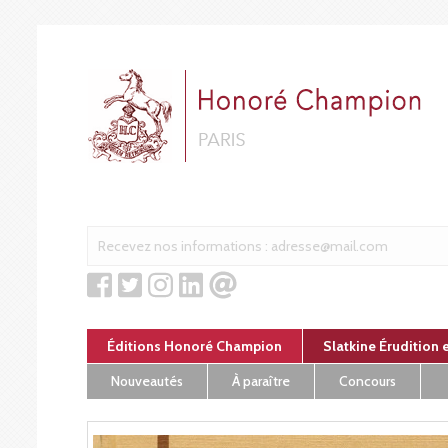
Panneau de gestion des cookies
Éditions Honoré Champion
Slatkine Érudition 
Nouveautés
À paraître
Concours