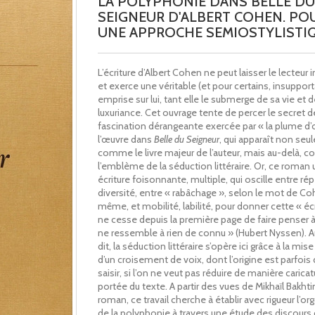
LA POLYPHONIE DANS BELLE DU
SEIGNEUR D'ALBERT COHEN. PO
UNE APPROCHE SEMIOSTYLISTIQ
L’écriture d’Albert Cohen ne peut laisser le lecteur 
et exerce une véritable (et pour certains, insupport
emprise sur lui, tant elle le submerge de sa vie et d
luxuriance. Cet ouvrage tente de percer le secret d
fascination dérangeante exercée par « la plume d’o
l’œuvre dans
Belle du Seigneur
, qui apparaît non se
comme le livre majeur de l’auteur, mais au-delà,
l’emblème de la séduction littéraire. Or, ce roman u
écriture foisonnante, multiple, qui oscille entre rép
diversité, entre « rabâchage », selon le mot de Coh
même, et mobilité, labilité, pour donner cette « écr
ne cesse depuis la première page de faire penser à
ne ressemble à rien de connu » (Hubert Nyssen). 
dit, la séduction littéraire s’opère ici grâce à la mi
d’un croisement de voix, dont l’origine est parfois d
saisir, si l’on ne veut pas réduire de manière caricat
portée du texte. A partir des vues de Mikhaïl Bakhti
roman, ce travail cherche à établir avec rigueur l’or
de la polyphonie à travers une étude des discours