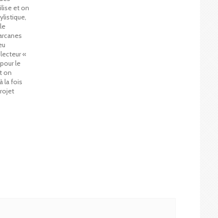
ilise et on
listique,
le
s arcanes
eu
lecteur «
pour le
et on
 la fois
rojet