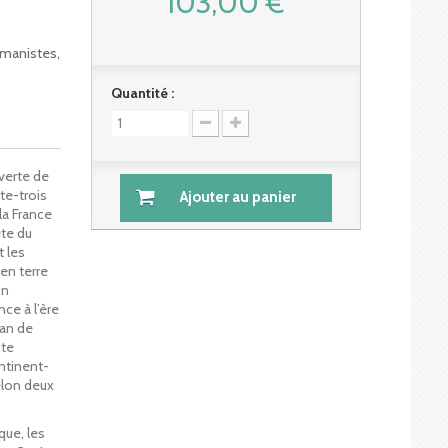
103,00 €
umanistes,
Quantité :
verte de
te-trois
Ajouter au panier
 la France
ête du
 les
en terre
on
ce à l’ère
lan de
ite
ntinent-
elon deux
que, les