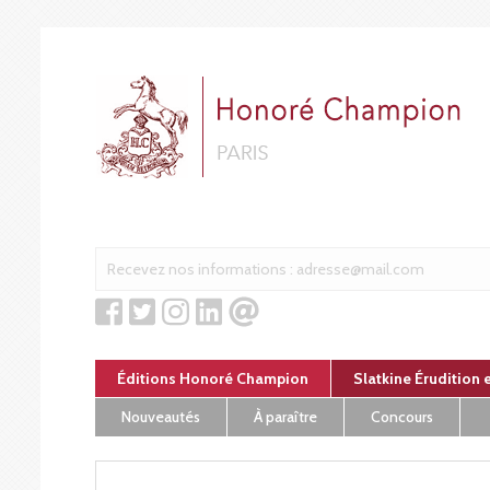
Panneau de gestion des cookies
Éditions Honoré Champion
Slatkine Érudition 
Nouveautés
À paraître
Concours