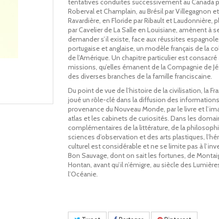
tentatives conduites successivement au Canada pa
Roberval et Champlain, au Brésil par Villegagnon et
Ravardière, en Floride par Ribault et Laudonnière, p
par Cavelier de La Salle en Louisiane, amènent à s
demander s’il existe, face aux réussites espagnole
portugaise et anglaise, un modèle français de la c
de l’Amérique. Un chapitre particulier est consacré
missions, qu’elles émanent de la Compagnie de J
des diverses branches de la famille franciscaine.
Du point de vue de l’histoire de la civilisation, la Fr
joué un rôle-clé dans la diffusion des information
provenance du Nouveau Monde, par le livre et l’ima
atlas et les cabinets de curiosités. Dans les doma
complémentaires de la littérature, de la philosoph
sciences d’observation et des arts plastiques, l’hé
culturel est considérable et ne se limite pas à l’in
Bon Sauvage, dont on sait les fortunes, de Montai
Hontan, avant qu’il n’émigre, au siècle des Lumière
l’Océanie.