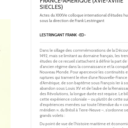
FRANCE-AMERIQUE (XVIE-XVIIIE
SIECLES)
Actes du XXXVe colloque international d'études h
sous la direction de Frank Lestringant
LESTRINGANT FRANK -ED-
Dans le sillage des commémorations de la Décou
1492, mais se limitant au domaine français, les tren
études de ce recueil s’attachent à définir la part de
d’ancien régime dans la connaissance et la conqu
Nouveau Monde. Pour apercevoir les continuités et
ruptures qui trament le rêve d’une Nouvelle-France 
d’Amérique, de son baptême sous François Ier à s
abandon sous Louis XV et de l’aube de la Renaissan
des Révolutions, la longue durée est requise. Le bi
cette expérience coloniale – ou plutôt de cette su
d’expériences menées sur toute l’étendue du « co
méridien », du Brésil à Terre-Neuve –, s’ordonne s
grands volets :
Du point de vue de l’histoire maritime et économi