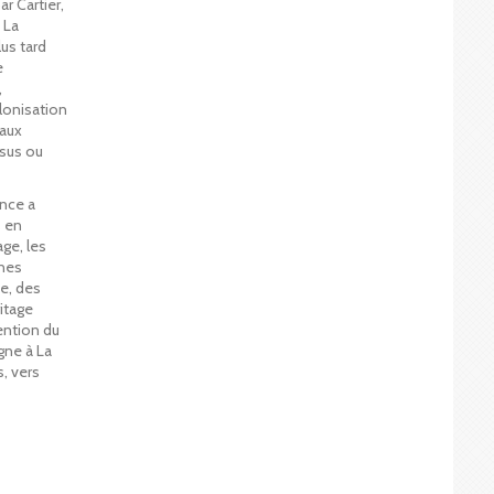
r Cartier,
 La
lus tard
e
,
olonisation
 aux
ésus ou
ance a
s en
ge, les
ines
ie, des
ritage
vention du
gne à La
s, vers