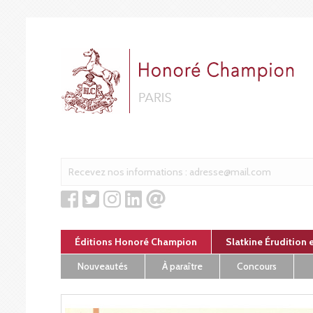
Panneau de gestion des cookies
Éditions Honoré Champion
Slatkine Érudition 
Nouveautés
À paraître
Concours