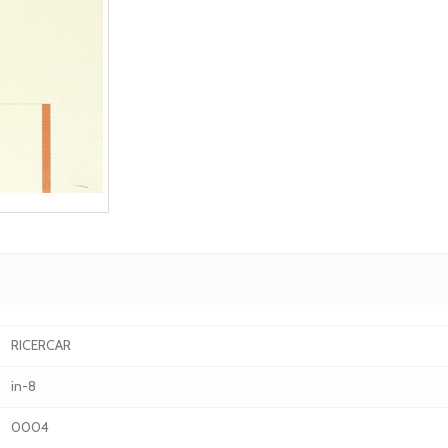
RICERCAR
in-8
0004