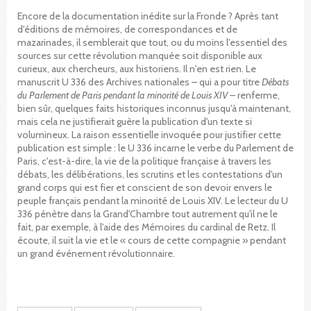
Encore de la documentation inédite sur la Fronde ? Après tant
d'éditions de mémoires, de correspondances et de
mazarinades, il semblerait que tout, ou du moins l'essentiel des
sources sur cette révolution manquée soit disponible aux
curieux, aux chercheurs, aux historiens. Il n'en est rien. Le
manuscrit U 336 des Archives nationales – qui a pour titre
Débats
du Parlement de Paris pendant la minorité de Louis XIV
– renferme,
bien sûr, quelques faits historiques inconnus jusqu'à maintenant,
mais cela ne justifierait guère la publication d'un texte si
volumineux. La raison essentielle invoquée pour justifier cette
publication est simple : le U 336 incarne le verbe du Parlement de
Paris, c'est-à-dire, la vie de la politique française à travers les
débats, les délibérations, les scrutins et les contestations d'un
grand corps qui est fier et conscient de son devoir envers le
peuple français pendant la minorité de Louis XIV. Le lecteur du U
336 pénètre dans la Grand'Chambre tout autrement qu'il ne le
fait, par exemple, à l'aide des Mémoires du cardinal de Retz. Il
écoute, il suit la vie et le « cours de cette compagnie » pendant
un grand événement révolutionnaire.