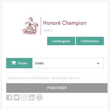
Panneau de gestion des cookies
Catalogues
Collections
Panier
(vide)
M'ABONNER