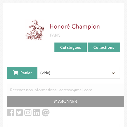
Panneau de gestion des cookies
Catalogues
Collections
Panier
(vide)
M'ABONNER