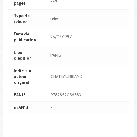
pages
Type de
relié
reliure
Date de
26/03/1997
publication
Lieu
PARIS
d'édition
Indic. sur
auteur
CHATEAUBRIAND
original
EAN13
9782852036383
eEAN13
-