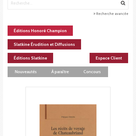
Recherche avancée
Éditions Honoré Champion
Slatkine Érudition et Diffusions
Éditions Slatkine
Espace Client
Nouveautés
À paraître
Concours