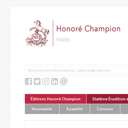
Panneau de gestion des cookies
Éditions Honoré Champion
Slatkine Érudition 
Nouveautés
À paraître
Concours