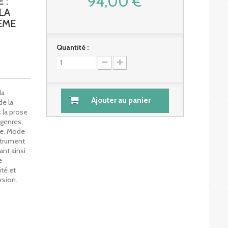
94,00 €
 :
LA
EME
Quantité :
la
Ajouter au panier
de la
 la prose
genres,
que. Mode
nstrument
ant ainsi
e
ité et
rsion.