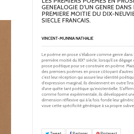
LES PREMIERS POEMES EN PROSE
GENEALOGIE D'UN GENRE DANS 
PREMIERE MOITIE DU DIX-NEUVI
SIECLE FRANCAIS.
VINCENT-MUNNIA NATHALIE
Le poème en prose s'élabore comme genre dans 
e
première moitié du XIX
siècle, lorsqu'il se dégage 
prose poétique pour se construire en poème. Mais
des premiers poèmes en prose côtoyant d'autres 
c'est leur réception qui assure leur identité poéti
d'expression marginal, ils deviennent en outre l'i
d'une quête tant poétique qu'existentielle. S'affirm
comme forme expérimentale, ils développent un
dimension réflexive qui à la fois fonde leur généric
voue cette spécificité générique à sa propre subve
Tweet
Partager
Pinterest