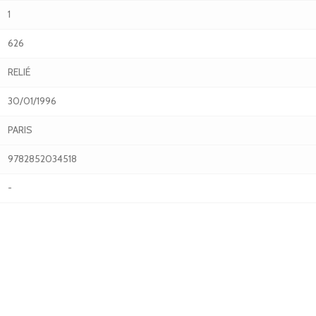
1
626
RELIÉ
30/01/1996
PARIS
9782852034518
-