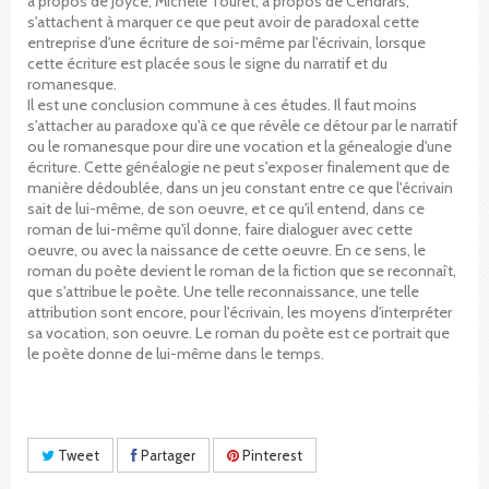
à propos de Joyce, Michèle Touret, à propos de Cendrars,
s'attachent à marquer ce que peut avoir de paradoxal cette
entreprise d'une écriture de soi-même par l'écrivain, lorsque
cette écriture est placée sous le signe du narratif et du
romanesque.
Il est une conclusion commune à ces études. Il faut moins
s'attacher au paradoxe qu'à ce que révèle ce détour par le narratif
ou le romanesque pour dire une vocation et la génealogie d'une
écriture. Cette généalogie ne peut s'exposer finalement que de
manière dédoublée, dans un jeu constant entre ce que l'écrivain
sait de lui-même, de son oeuvre, et ce qu'il entend, dans ce
roman de lui-même qu'il donne, faire dialoguer avec cette
oeuvre, ou avec la naissance de cette oeuvre. En ce sens, le
roman du poète devient le roman de la fiction que se reconnaît,
que s'attribue le poète. Une telle reconnaissance, une telle
attribution sont encore, pour l'écrivain, les moyens d'interpréter
sa vocation, son oeuvre. Le roman du poète est ce portrait que
le poète donne de lui-même dans le temps.
Tweet
Partager
Pinterest