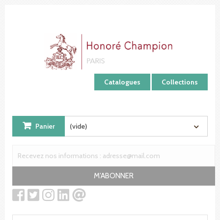
Panneau de gestion des cookies
Catalogues
Collections
Panier
(vide)
M'ABONNER