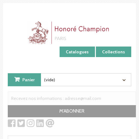
Panneau de gestion des cookies
Catalogues
Collections
Panier
(vide)
M'ABONNER