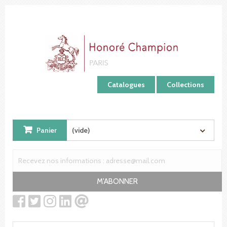
Panneau de gestion des cookies
Catalogues
Collections
Panier
(vide)
M'ABONNER