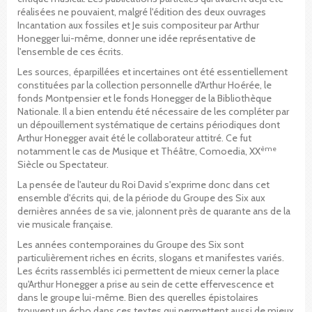
réalisées ne pouvaient, malgré l'édition des deux ouvrages
Incantation aux fossiles et Je suis compositeur par Arthur
Honegger lui-même, donner une idée représentative de
l'ensemble de ces écrits.
Les sources, éparpillées et incertaines ont été essentiellement
constituées par la collection personnelle d'Arthur Hoérée, le
fonds Montpensier et le fonds Honegger de la Bibliothèque
Nationale. Il a bien entendu été nécessaire de les compléter par
un dépouillement systématique de certains périodiques dont
Arthur Honegger avait été le collaborateur attitré. Ce fut
ème
notamment le cas de Musique et Théâtre, Comoedia, XX
Siècle ou Spectateur.
La pensée de l'auteur du Roi David s'exprime donc dans cet
ensemble d'écrits qui, de la période du Groupe des Six aux
dernières années de sa vie, jalonnent près de quarante ans de la
vie musicale française.
Les années contemporaines du Groupe des Six sont
particulièrement riches en écrits, slogans et manifestes variés.
Les écrits rassemblés ici permettent de mieux cerner la place
qu'Arthur Honegger a prise au sein de cette effervescence et
dans le groupe lui-même. Bien des querelles épistolaires
trouvent un écho dans ces textes qui permettent aussi de mieux