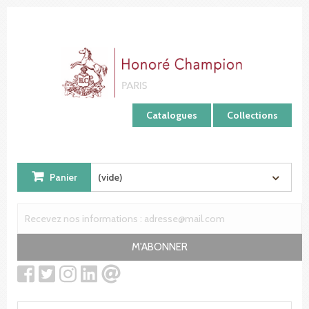
Panneau de gestion des cookies
Catalogues
Collections
Panier
(vide)
M'ABONNER