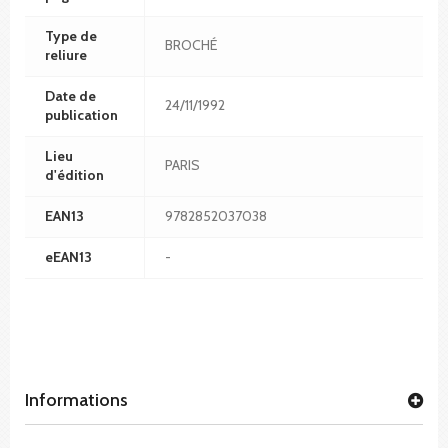
Type de
BROCHÉ
reliure
Date de
24/11/1992
publication
Lieu
PARIS
d'édition
EAN13
9782852037038
eEAN13
-
Informations