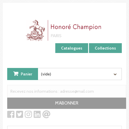
Panneau de gestion des cookies
Catalogues
Collections
Panier
(vide)
M'ABONNER