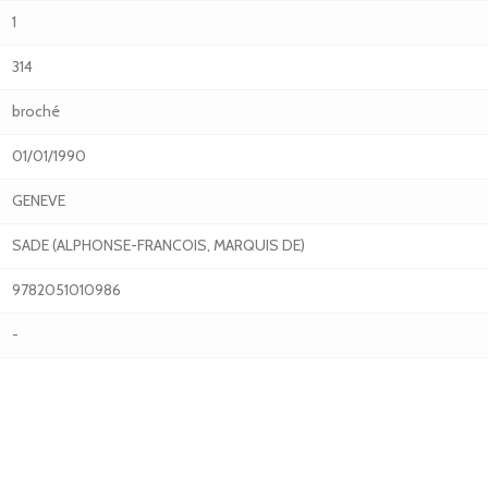
1
314
broché
01/01/1990
GENEVE
SADE (ALPHONSE-FRANCOIS, MARQUIS DE)
9782051010986
-