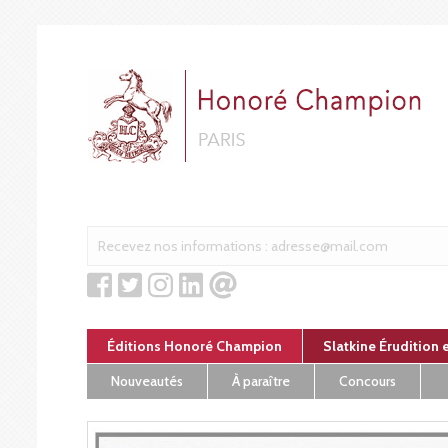
Panneau de gestion des cookies
Éditions Honoré Champion
Slatkine Érudition 
Nouveautés
À paraître
Concours