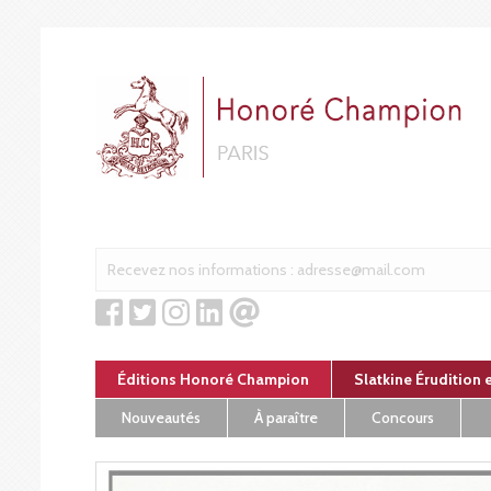
Panneau de gestion des cookies
Éditions Honoré Champion
Slatkine Érudition 
Nouveautés
À paraître
Concours