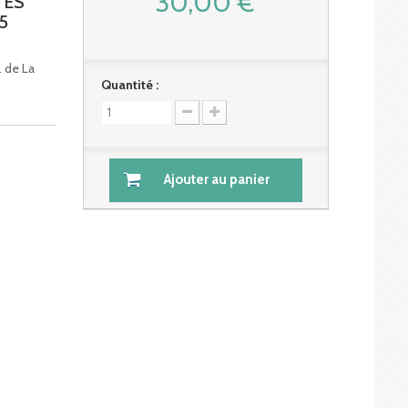
30,00 €
TES
5
. de La
Quantité :
Ajouter au panier