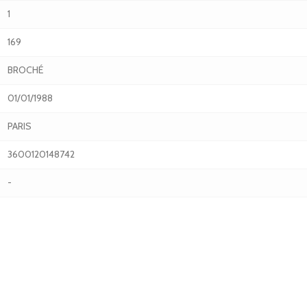
1
169
BROCHÉ
01/01/1988
PARIS
3600120148742
-